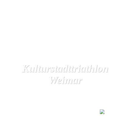
Kulturstadttriathlon
Weimar